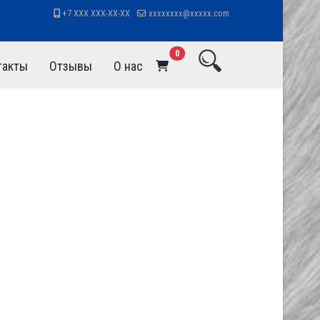
+7 XXX XXX-XX-XX
xxxxxxxx@xxxxx.com
В корзину
0
такты
Отзывы
О нас