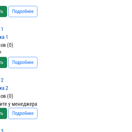
ть
Подробнее
 1
ов (0)
₽
ть
Подробнее
 2
ов (0)
ите у менеджера
ть
Подробнее
 3