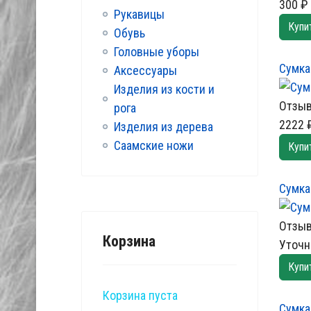
300 ₽
Рукавицы
Купи
Обувь
Головные уборы
Сумка
Аксессуары
Изделия из кости и
Отзыв
рога
2222 
Изделия из дерева
Саамские ножи
Купи
Сумка
Отзыв
Корзина
Уточн
Купи
Корзина пуста
Сумка